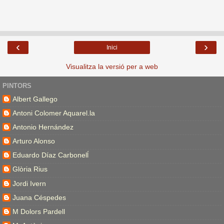
‹
›
Inici
Visualitza la versió per a web
PINTORS
Albert Gallego
Antoni Colomer Aquarel.la
Antonio Hernández
Arturo Alonso
Eduardo Díaz Carbonelĺ
Glòria Rius
Jordi Ivern
Juana Céspedes
M Dolors Pardell