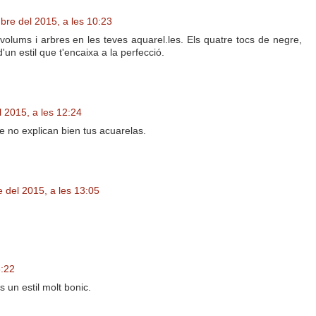
ubre del 2015, a les 10:23
volums i arbres en les teves aquarel.les. Els quatre tocs de negre,
un estil que t'encaixa a la perfecció.
l 2015, a les 12:24
e no explican bien tus acuarelas.
e del 2015, a les 13:05
3:22
 un estil molt bonic.