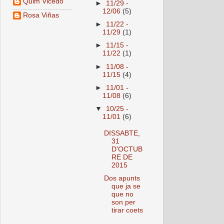
Quim Vicedo
►
11/29 -
12/06
(5)
Rosa Viñas
►
11/22 -
11/29
(1)
►
11/15 -
11/22
(1)
►
11/08 -
11/15
(4)
►
11/01 -
11/08
(6)
▼
10/25 -
11/01
(6)
DISSABTE,
31
D'OCTUB
RE DE
2015
Dos apunts
que ja se
que no
son per
tirar coets