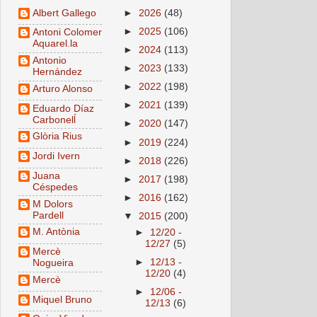
Albert Gallego
►
2026
(48)
►
2025
(106)
Antoni Colomer
Aquarel.la
►
2024
(113)
Antonio
►
2023
(133)
Hernández
►
2022
(198)
Arturo Alonso
►
2021
(139)
Eduardo Díaz
Carbonelĺ
►
2020
(147)
Glòria Rius
►
2019
(224)
Jordi Ivern
►
2018
(226)
Juana
►
2017
(198)
Céspedes
►
2016
(162)
M Dolors
Pardell
▼
2015
(200)
M. Antònia
►
12/20 -
12/27
(5)
Mercè
►
12/13 -
Nogueira
12/20
(4)
Mercè
►
12/06 -
Miquel Bruno
12/13
(6)